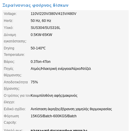
Ξεραίνοντας φούρνος δίσκων
Voltage:
110V/220V/380V/415V/480V
Hertz:
50 Hz, 60 Hz
Υλικό:
SUS304/SUS316L
Δύναμη
0.5KW-65KW
εγκατάστασης:
Drying
50-140℃
Temperature:
Βάρος:
0.3Ton-4Ton
Πηγές
Ατμός/Ηλεκτρική ενέργεια/Αέριο/Ντίζελ
θέρμανσης:
Αποδοτικότητα
75%
ξήρανσης:
Ο τρόπος για τον
Κουμπί/οθόνη αφής/μακρινός
έλεγχο:
Ειδικό σχέδιο:
Αντίσταση έκρηξης/ξήρανση χαμηλής θερμοκρασίας
Φόρτωση
15KGS/Batch-600KGS/Batch
Capcity:
ηλεκτρικό στεγνωτήρα νουντλς
Υψηλό φως:
,