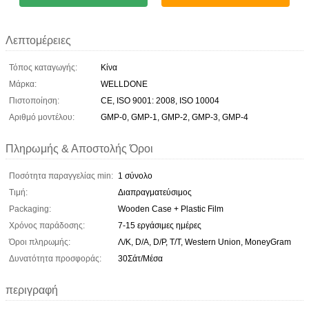
Λεπτομέρειες
Τόπος καταγωγής:
Κίνα
Μάρκα:
WELLDONE
Πιστοποίηση:
CE, ISO 9001: 2008, ISO 10004
Αριθμό μοντέλου:
GMP-0, GMP-1, GMP-2, GMP-3, GMP-4
Πληρωμής & Αποστολής Όροι
Ποσότητα παραγγελίας min:
1 σύνολο
Τιμή:
Διαπραγματεύσιμος
Packaging:
Wooden Case + Plastic Film
Χρόνος παράδοσης:
7-15 εργάσιμες ημέρες
Όροι πληρωμής:
Λ/Κ, D/A, D/P, T/T, Western Union, MoneyGram
Δυνατότητα προσφοράς:
30Σάτ/Μέσα
περιγραφή