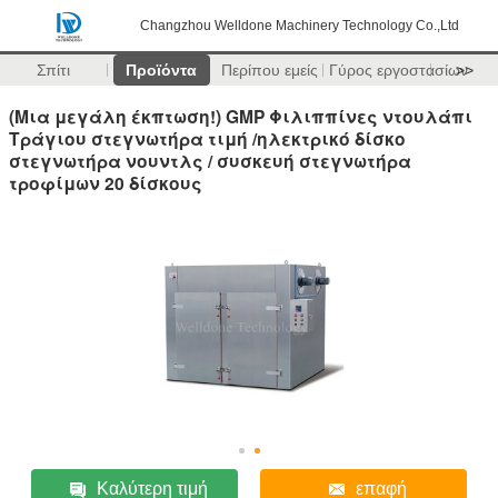
Changzhou Welldone Machinery Technology Co.,Ltd
Σπίτι
Προϊόντα
Περίπου εμείς
Γύρος εργοστασίων
>>
(Μια μεγάλη έκπτωση!) GMP Φιλιππίνες ντουλάπι
Τράγιου στεγνωτήρα τιμή /ηλεκτρικό δίσκο
στεγνωτήρα νουντλς / συσκευή στεγνωτήρα
τροφίμων 20 δίσκους
Καλύτερη τιμή
επαφή