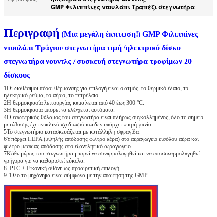
GMP Φιλιππίνες ντουλάπι Τραπέζι στεγνωτήρα
Περιγραφή
(Μια μεγάλη έκπτωση!) GMP Φιλιππίνες
ντουλάπι Τράγιου στεγνωτήρα τιμή /ηλεκτρικό δίσκο
στεγνωτήρα νουντλς / συσκευή στεγνωτήρα τροφίμων 20
δίσκους
1Οι διαθέσιμοι πόροι θέρμανσης για επιλογή είναι ο ατμός, το θερμικό έλαιο, το
ηλεκτρικό ρεύμα, το αέριο, το πετρέλαιο
2Η θερμοκρασία λειτουργίας κυμαίνεται από 40 έως 300 °C.
3Η θερμοκρασία μπορεί να ελέγχεται αυτόματα.
4Ο εσωτερικός θάλαμος του στεγνωτήρα είναι πλήρως συγκολλημένος, όλο το σημείο
μετάβασης έχει κυκλικό σχεδιασμό και δεν υπάρχει νεκρή γωνία.
5Το στεγνωτήριο κατασκευάζεται με κατάλληλη σφραγίδα.
6Υπάρχει HEPA (υψηλής απόδοσης φίλτρο αέρα) στο αεραγωγείο εισόδου αέρα και
φίλτρο μεσαίας απόδοσης στο εξαντλητικό αεραγωγείο.
7Κάθε μέρος του στεγνωτήρα μπορεί να συναρμολογηθεί και να αποσυναρμολογηθεί
γρήγορα για να καθαριστεί εύκολα.
8. PLC + Εικονική οθόνη ως προαιρετική επιλογή
9. Όλο το μηχάνημα είναι σύμφωνα με την απαίτηση της GMP