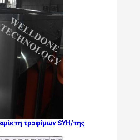
ναμίκτη τροφίμων SYH/της
ρ