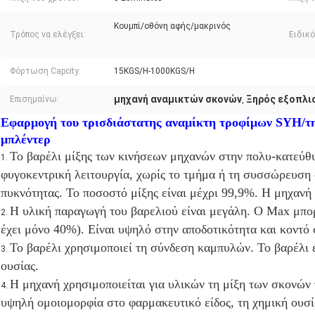
Κουμπί/οθόνη αφής/μακρινός
Τρόπος να ελέγξει:
Ειδικό
Φόρτωση Capcity:
15KGS/H-1000KGS/H
μηχανή αναμικτών σκονών
Ξηρός εξοπλι
Επισημαίνω:
,
Εφαρμογή του τρισδιάστατης αναμίκτη τροφίμων SYH/τη
μπλέντερ
Το βαρέλι μίξης των κινήσεων μηχανών στην πολυ-κατεύθυν
1.
φυγοκεντρική λειτουργία, χωρίς το τμήμα ή τη συσσώρευση
πυκνότητας. Το ποσοστό μίξης είναι μέχρι 99,9%. Η μηχανή ε
Η υλική παραγωγή του βαρελιού είναι μεγάλη. Ο Max μπορε
2.
έχει μόνο 40%). Είναι υψηλό στην αποδοτικότητα και κοντό 
Το βαρέλι χρησιμοποιεί τη σύνδεση καμπυλών. Το βαρέλι έ
3.
ουσίας.
Η μηχανή χρησιμοποιείται για υλικών τη μίξη των σκονών 
4.
υψηλή ομοιομορφία στο φαρμακευτικό είδος, τη χημική ουσία,