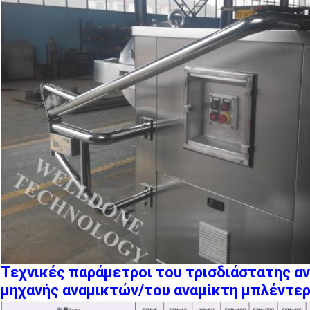
Τεχνικές παράμετροι του τρισδιάστατης α
μηχανής αναμικτών/του αναμίκτη μπλέντε