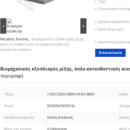
Τιμή:
Συσκευασία λεπτο
Χρόνος παράδοσης
Όροι πληρωμής:
Μεγάλες Εικόνας :
Βιομηχανικός εξοπλισμός μίξης,
Δυνατότητα προσφ
πολυ κατευθυντικός κινούμενος κάθετος
αναμίκτης σκονών
Επικοινωνία
Βιομηχανικός εξοπλισμός μίξης, πολυ κατευθυντικός κι
περιγραφή
Τάση:
110V/220V/380V/415V/480V
Hertz:
Υλικό:
SUS304/SUS316L
Δύναμ
Κατάλληλο προϊόν:
Σκόνη & κόκκος
Βάρος
Μίξη του χρόνου:
5-20minutes
Μίξη τ