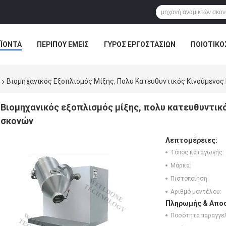
ΪΌΝΤΑ
ΠΕΡΊΠΟΥ ΕΜΕΊΣ
ΓΎΡΟΣ ΕΡΓΟΣΤΑΣΊΩΝ
ΠΟΙΟΤΙΚΌ
ΕΙΔΉΣΕΙΣ ΕΠΙΧΕΊΡΗΣΗΣ
Βιομηχανικός Εξοπλισμός Μίξης, Πολυ Κατευθυντικός Κινούμενος
Βιομηχανικός εξοπλισμός μίξης, πολυ κατευθυντικ
σκονών
Λεπτομέρειες:
Τόπος καταγωγής:
Μάρκα:
Πιστοποίηση:
Αριθμό μοντέλου:
Πληρωμής & Αποσ
Ποσότητα παραγγελ