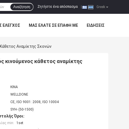
Ζητήστε ένα απόσπασμα
Αναζήτηση
|
Greek
Σ ΈΛΕΓΧΟΣ
ΜΑΣ ΕΛΆΤΕ ΣΕ ΕΠΑΦΉ ΜΕ
ΕΙΔΉΣΕΙΣ
 Κάθετος Αναμίκτης Σκονών
ός κινούμενος κάθετος αναμίκτης
ΚΙΝΑ
WELLDONE
CE, ISO 9001: 2008, ISO 10004
SYH- (50-1500)
τολής Όροι:
ίας min:
1set