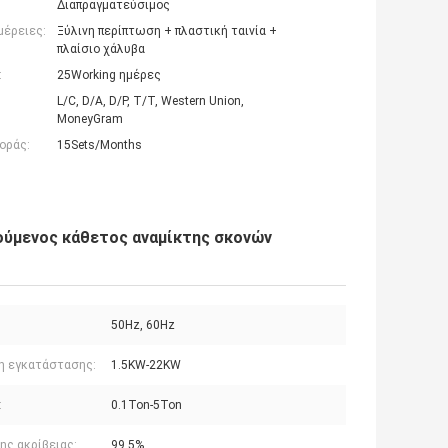
Διαπραγματεύσιμος
μέρειες:
Ξύλινη περίπτωση + πλαστική ταινία +
πλαίσιο χάλυβα
:
25Working ημέρες
L/C, D/A, D/P, T/T, Western Union,
MoneyGram
οράς:
15Sets/Months
νούμενος κάθετος αναμίκτης σκονών
50Hz, 60Hz
η εγκατάστασης:
1.5KW-22KW
:
0.1Ton-5Ton
ης ακρίβειας:
99.5%