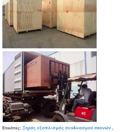
Ξηρός εξοπλισμός συνδυασμού σκονών
Ετικέττες:
,