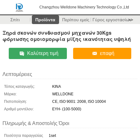
Changzhou Welldone Machinery Technology Co.,Ltd
Σπίτι
Προϊόντα
Περίπου εμείς
Γύρος εργοστασίων
>>
Ξηρά σκονών συνδυασμού μηχανών 30Kgs
φόρτωσης ομοιομορφία μίξης ικανότητας υψηλή
Καλύτερη τιμή
επαφή
Λεπτομέρειες
Τόπος καταγωγής:
ΚΙΝΑ
Μάρκα:
WELLDONE
Πιστοποίηση:
CE, ISO 9001: 2008, ISO 10004
Αριθμό μοντέλου:
EYH- (100-5000)
Πληρωμής & Αποστολής Όροι
Ποσότητα παραγγελίας
1set