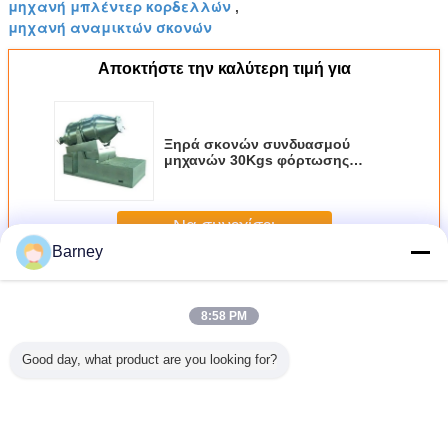
μηχανή μπλέντερ κορδελλών
,
μηχανή αναμικτών σκονών
Αποκτήστε την καλύτερη τιμή για
Ξηρά σκονών συνδυασμού
μηχανών 30Kgs φόρτωσης
ομοιομορφία μίξης ικανότητας
υψηλή
Να συνεχίσει
Barney
Μηχανή συνδυασμού σκονών
Περισσότεροι
8:58 PM
Good day, what product are you looking for?
0V υλικό
Pulverizer
Κάθετος έλεγχος 1
SUS304
Pulver
ίδωτου
τροφίμων
οθόνης αφής
περιστροφικός
χορτα
ανών
ανοξείδωτου WFJ
μηχανών
αναμίκτης batch,
ανοξεί
ασμού
μηχανή για την
συνδυασμού
υψηλή μίξης
μηχανή 