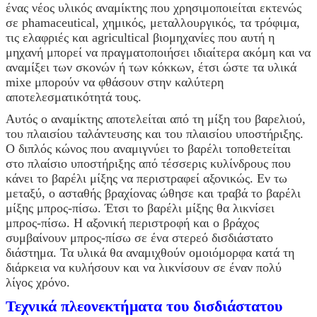
ένας νέος υλικός αναμίκτης που χρησιμοποιείται εκτενώς
σε phamaceutical, χημικός, μεταλλουργικός, τα τρόφιμα,
τις ελαφριές και agricultical βιομηχανίες που αυτή η
μηχανή μπορεί να πραγματοποιήσει ιδιαίτερα ακόμη και να
αναμίξει των σκονών ή των κόκκων, έτσι ώστε τα υλικά
mixe μπορούν να φθάσουν στην καλύτερη
αποτελεσματικότητά τους.
Αυτός ο αναμίκτης αποτελείται από τη μίξη του βαρελιού,
του πλαισίου ταλάντευσης και του πλαισίου υποστήριξης.
Ο διπλός κώνος που αναμιγνύει το βαρέλι τοποθετείται
στο πλαίσιο υποστήριξης από τέσσερις κυλίνδρους που
κάνει το βαρέλι μίξης να περιστραφεί αξονικώς. Εν τω
μεταξύ, ο ασταθής βραχίονας ώθησε και τραβά το βαρέλι
μίξης μπρος-πίσω. Έτσι το βαρέλι μίξης θα λικνίσει
μπρος-πίσω. Η αξονική περιστροφή και ο βράχος
συμβαίνουν μπρος-πίσω σε ένα στερεό δισδιάστατο
διάστημα. Τα υλικά θα αναμιχθούν ομοιόμορφα κατά τη
διάρκεια να κυλήσουν και να λικνίσουν σε έναν πολύ
λίγος χρόνο.
Τεχνικά πλεονεκτήματα του δισδιάστατου