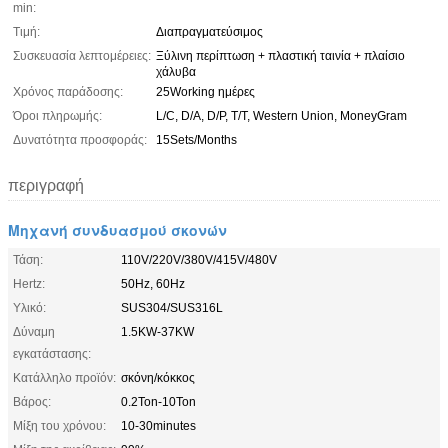
min:
Τιμή:
Διαπραγματεύσιμος
Συσκευασία λεπτομέρειες:
Ξύλινη περίπτωση + πλαστική ταινία + πλαίσιο
χάλυβα
Χρόνος παράδοσης:
25Working ημέρες
Όροι πληρωμής:
L/C, D/A, D/P, T/T, Western Union, MoneyGram
Δυνατότητα προσφοράς:
15Sets/Months
περιγραφή
Μηχανή συνδυασμού σκονών
Τάση:
110V/220V/380V/415V/480V
Hertz:
50Hz, 60Hz
Υλικό:
SUS304/SUS316L
Δύναμη
1.5KW-37KW
εγκατάστασης:
Κατάλληλο προϊόν:
σκόνη/κόκκος
Βάρος:
0.2Ton-10Ton
Μίξη του χρόνου:
10-30minutes