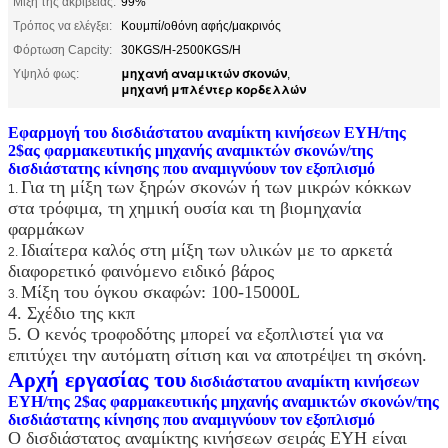
Μίξη της ακρίβειας:
99%
Τρόπος να ελέγξει:
Κουμπί/οθόνη αφής/μακρινός
Φόρτωση Capcity:
30KGS/H-2500KGS/H
μηχανή αναμικτών σκονών
Υψηλό φως:
,
μηχανή μπλέντερ κορδελλών
Εφαρμογή του δισδιάστατου αναμίκτη κινήσεων EYH/της
2$ας φαρμακευτικής μηχανής αναμικτών σκονών/της
δισδιάστατης κίνησης που αναμιγνύουν τον εξοπλισμό
Για τη μίξη των ξηρών σκονών ή των μικρών κόκκων
1.
στα τρόφιμα, τη χημική ουσία και τη βιομηχανία
φαρμάκων
Ιδιαίτερα καλός στη μίξη των υλικών με το αρκετά
2.
διαφορετικό φαινόμενο ειδικό βάρος
Μίξη του όγκου σκαφών: 100-15000L
3.
4. Σχέδιο της κκπ
5. Ο κενός τροφοδότης μπορεί να εξοπλιστεί για να
επιτύχει την αυτόματη σίτιση και να αποτρέψει τη σκόνη.
Αρχή εργασίας του
δισδιάστατου αναμίκτη κινήσεων
EYH/της 2$ας φαρμακευτικής μηχανής αναμικτών σκονών/της
δισδιάστατης κίνησης που αναμιγνύουν τον εξοπλισμό
Ο δισδιάστατος αναμίκτης κινήσεων σειράς EYH είναι