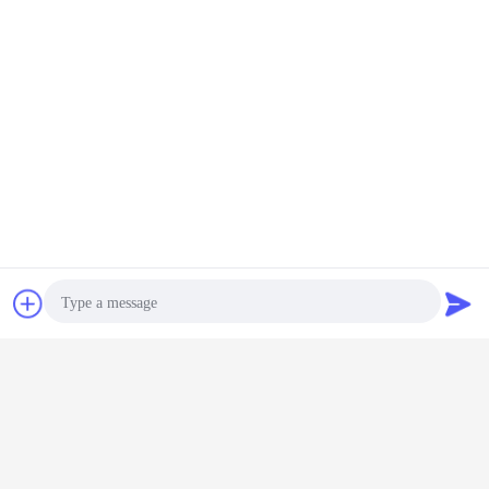
συζήτηση
Ζητήστε ένα
απόσπασμα
Photo
Video Call