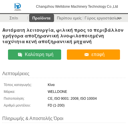
Changzhou Welldone Machinery Technology Co.,Ltd
Σπίτι
Προϊόντα
Περίπου εμείς
Γύρος εργοστασίων
>>
Αυτόματη λειτουργία, φιλική προς το περιβάλλον
γρήγορα αποξηραντική λυοφιλοποιημένη
ταχύτητα κενή αποξηραντική μηχανή
Καλύτερη τιμή
επαφή
Λεπτομέρειες
Τόπος καταγωγής:
Κίνα
Μάρκα:
WELLDONE
Πιστοποίηση:
CE, ISO 9001: 2008, ISO 10004
Αριθμό μοντέλου:
FD (1-200)
Πληρωμής & Αποστολής Όροι