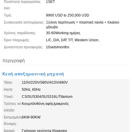
Ποσότητα παραγγελίας
1SET
min:
Τιμή:
9900 USD to 250,000 USD
Συσκευασία λεπτομέρειες:
Ξύλινη περίπτωση + πλαστική ταινία + πλαίσιο
χάλυβα
Χρόνος παράδοσης:
30-60Working ημέρες
Όροι πληρωμής:
L/C, D/A, D/P, T/T, Western Union,
Δυνατότητα προσφοράς:
10sets/months
περιγραφή
Κενή αποξηραντική μηχανή
Τάση:
110V/220V/380V/415V/480V
Hertz:
50Hz, 60Hz
Υλικό:
CS/SUS304/SUS316L/Titanium
Τρόπος να
Κουμπί/οθόνη αφής/μακρινός
ελέγξει:
Εκτιμημένη
6KW-90KW
δύναμη:
βασικό
Γρήγορη ταχύτητα ξήρανσης