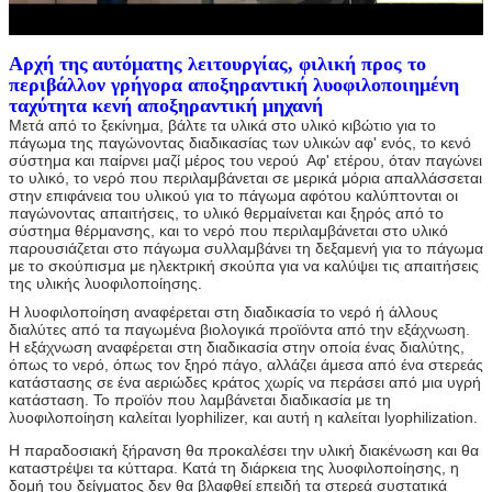
Αρχή της
αυτόματης λειτουργίας, φιλική προς το
περιβάλλον γρήγορα αποξηραντική λυοφιλοποιημένη
ταχύτητα κενή αποξηραντική μηχανή
Μετά από το ξεκίνημα, βάλτε τα υλικά στο υλικό κιβώτιο για το 
πάγωμα της παγώνοντας διαδικασίας των υλικών αφ' ενός, το κενό 
σύστημα και παίρνει μαζί μέρος του νερού  Αφ' ετέρου, όταν παγώνει 
το υλικό, το νερό που περιλαμβάνεται σε μερικά μόρια απαλλάσσεται 
στην επιφάνεια του υλικού για το πάγωμα αφότου καλύπτονται οι 
παγώνοντας απαιτήσεις, το υλικό θερμαίνεται και ξηρός από το 
σύστημα θέρμανσης, και το νερό που περιλαμβάνεται στο υλικό 
παρουσιάζεται στο πάγωμα συλλαμβάνει τη δεξαμενή για το πάγωμα 
με το σκούπισμα με ηλεκτρική σκούπα για να καλύψει τις απαιτήσεις 
της υλικής λυοφιλοποίησης.
Η λυοφιλοποίηση αναφέρεται στη διαδικασία το νερό ή άλλους 
διαλύτες από τα παγωμένα βιολογικά προϊόντα από την εξάχνωση. 
Η εξάχνωση αναφέρεται στη διαδικασία στην οποία ένας διαλύτης, 
όπως το νερό, όπως τον ξηρό πάγο, αλλάζει άμεσα από ένα στερεάς 
κατάστασης σε ένα αεριώδες κράτος χωρίς να περάσει από μια υγρή 
κατάσταση. Το προϊόν που λαμβάνεται διαδικασία με τη 
λυοφιλοποίηση καλείται lyophilizer, και αυτή η καλείται lyophilization.
Η παραδοσιακή ξήρανση θα προκαλέσει την υλική διακένωση και θα 
καταστρέψει τα κύτταρα. Κατά τη διάρκεια της λυοφιλοποίησης, η 
δομή του δείγματος δεν θα βλαφθεί επειδή τα στερεά συστατικά 