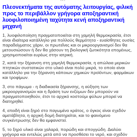
Πλεονεκτήματα της
αυτόματης λειτουργίας, φιλική
προς το περιβάλλον γρήγορα αποξηραντική
λυοφιλοποιημένη ταχύτητα κενή αποξηραντική
μηχανή
1, λυοφιλοποίηση πραγματοποιείται στη χαμηλή θερμοκρασία, έτσι 
είναι ιδιαίτερα κατάλληλο για πολλούς θερμότητα - ευαίσθητες ουσίες 
παραδείγματος χάριν, οι πρωτεΐνες και οι μικροοργανισμοί δεν θα 
μετουσιώσουν ή δεν θα χάσουν τη βιολογική ζωτικότητα επομένως, 
χρησιμοποιείται ευρέως στην ιατρική.
2, κατά την ξήρανση στη χαμηλή θερμοκρασία, η απώλεια μερικών 
πτητικών συστατικών στο υλικό είναι πολύ μικρά, το οποίο είναι 
κατάλληλο για την ξήρανση κάποιων χημικών προϊόντων, φαρμάκων 
και τροφίμων.
3, στο πάγωμα - η διαδικασία ξήρανσης, η αύξηση των 
μικροοργανισμών και η δράση των ενζύμων δεν μπορούν να 
πραγματοποιηθούν, έτσι το αρχικό κοστούμι φύλων μπορεί να 
διατηρηθεί.
4, επειδή είναι ξηρό στο παγωμένο κράτος, ο όγκος είναι σχεδόν 
αμετάβλητα, η αρχική δομή διατηρείται, και το φαινόμενο 
συγκέντρωσης δεν θα εμφανιστεί.
5, το ξηρό υλικό είναι χαλαρά, πορώδη και σπογγώδη. Διαλύει 
γρήγορα και εντελώς μετά από να προσθέσει το νερό, και σχεδόν 