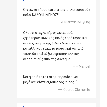
Ο στεγνωτήρας και granulator λειτουργούν
καλό, ΚΑΛΟΨΗΜΕΝΟΣ!!
—— YUN εκτάριο Byung
Όλοι οι στεγνωτήρας ψεκασμού,
ξηρότερος, κωνικός κενός ξηρότερος και
διπλός αναμίκτης βιδών δίσκων είναι
κατάλληλοι, είμαι ευχαριστημένος από
τους, θα επιδιώξω μερικούς άλλους
εξοπλισμούς από σας σύντομα
—— Manoel
Και η ποιότητα και η υπηρεσία είναι
μεγάλες, είστε αξιόπιστος φίλος. :)
—— George Clemente