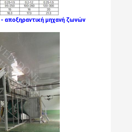
 - αποξηραντική μηχανή ζωνών