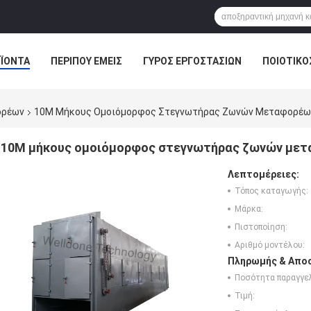
ΪΌΝΤΑ
ΠΕΡΊΠΟΥ ΕΜΕΊΣ
ΓΎΡΟΣ ΕΡΓΟΣΤΑΣΊΩΝ
ΠΟΙΟΤΙΚΌ
ΕΙΔΉΣΕΙΣ ΕΠΙΧΕΊΡΗΣΗΣ
ορέων
10M Μήκους Ομοιόμορφος Στεγνωτήρας Ζωνών Μεταφορέων
10M μήκους ομοιόμορφος στεγνωτήρας ζωνών μετα
Λεπτομέρειες:
Τόπος καταγωγής:
Μάρκα:
Πιστοποίηση:
Αριθμό μοντέλου:
Πληρωμής & Αποσ
Ποσότητα παραγγελ
Τιμή: