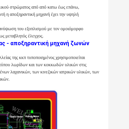
λικού στρώματος από από κατω έως επάνω,
τή η αποξηραντική μηχανή έχει την υψηλή
 ανύψωση του εξοπλισμού με τον ομοιόμορφο
ρως μεταβλητός έλεγχος.
ας - αποξηραντική μηχανή ζωνών
λείας της κκπ τυποποιημένος χρησιμοποιείται
 τύπου λωρίδων και των κοκκωδών υλικών στις
ένων λαχανικών, των κινεζικών ιατρικών υλικών, των
ικών.