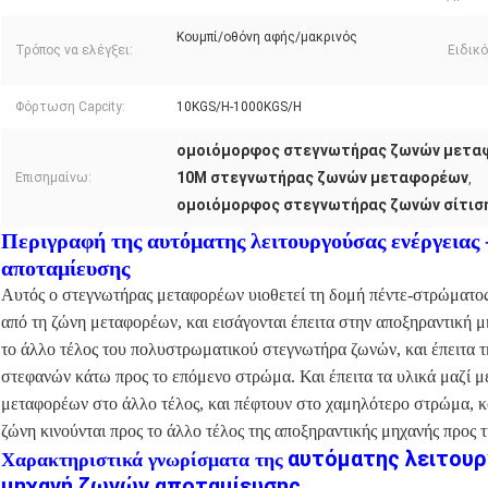
Κουμπί/οθόνη αφής/μακρινός
Τρόπος να ελέγξει:
Ειδικό
Φόρτωση Capcity:
10KGS/H-1000KGS/H
ομοιόμορφος στεγνωτήρας ζωνών μεταφ
10M στεγνωτήρας ζωνών μεταφορέων
Επισημαίνω:
,
ομοιόμορφος στεγνωτήρας ζωνών σίτιση
Περιγραφή της αυτόματης λειτουργούσας ενέργειας
αποταμίευσης
Αυτός ο στεγνωτήρας μεταφορέων υιοθετεί τη δομή πέντε-στρώματος
από τη ζώνη μεταφορέων, και εισάγονται έπειτα στην αποξηραντική μ
το άλλο τέλος του πολυστρωματικού στεγνωτήρα ζωνών, και έπειτα τ
στεφανών κάτω προς το επόμενο στρώμα. Και έπειτα τα υλικά μαζί 
μεταφορέων στο άλλο τέλος, και πέφτουν στο χαμηλότερο στρώμα, κα
ζώνη κινούνται προς το άλλο τέλος της αποξηραντικής μηχανής προς 
αυτόματης λειτουρ
Χαρακτηριστικά γνωρίσματα της
μηχανή ζωνών αποταμίευσης