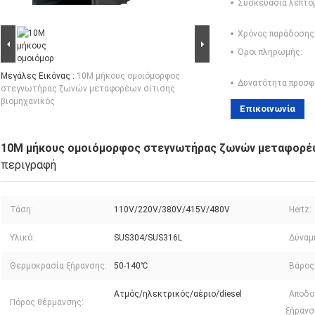
Συσκευασία λεπτο
Χρόνος παράδοσης
Όροι πληρωμής:
Μεγάλες Εικόνας :
10M μήκους ομοιόμορφος
Δυνατότητα προσφ
στεγνωτήρας ζωνών μεταφορέων σίτισης
βιομηχανικός
Επικοινωνία
10M μήκους ομοιόμορφος στεγνωτήρας ζωνών μεταφορέω
περιγραφή
Τάση:
110V/220V/380V/415V/480V
Hertz:
Υλικό:
SUS304/SUS316L
Δύναμ
Θερμοκρασία ξήρανσης:
50-140℃
Βάρος
Ατμός/ηλεκτρικός/αέριο/diesel
Αποδο
Πόρος θέρμανσης:
ξήρανσ