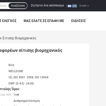
Ζητήστε ένα απόσπασμα
Αναζήτηση
|
Greek
Σ ΈΛΕΓΧΟΣ
ΜΑΣ ΕΛΆΤΕ ΣΕ ΕΠΑΦΉ ΜΕ
ΕΙΔΉΣΕΙΣ
 Σίτισης Βιομηχανικός
φορέων σίτισης βιομηχανικός
Κίνα
WELLDONE
CE, ISO 9001: 2008, ISO 10004
DWF- (0.4-2) - (4-20)
τολής Όροι:
ίας min:
1set
Διαπραγματεύσιμος