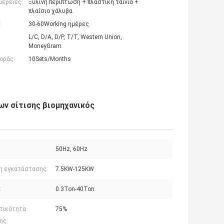
μέρειες:
Ξύλινη περίπτωση + πλαστική ταινία +
πλαίσιο χάλυβα
:
30-60Working ημέρες
L/C, D/A, D/P, T/T, Western Union,
MoneyGram
οράς:
10Sets/Months
ν σίτισης βιομηχανικός
50Hz, 60Hz
η εγκατάστασης:
7.5KW-125KW
:
0.3Ton-40Ton
τικότητα
75%
ης: