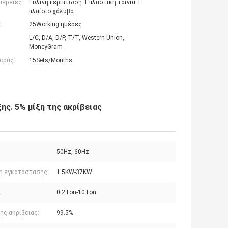
μέρειες:
Ξύλινη περίπτωση + πλαστική ταινία +
πλαίσιο χάλυβα
:
25Working ημέρες
L/C, D/A, D/P, T/T, Western Union,
MoneyGram
οράς:
15Sets/Months
ης. 5% μίξη της ακρίβειας
50Hz, 60Hz
η εγκατάστασης:
1.5KW-37KW
:
0.2Ton-10Ton
ης ακρίβειας:
99.5%