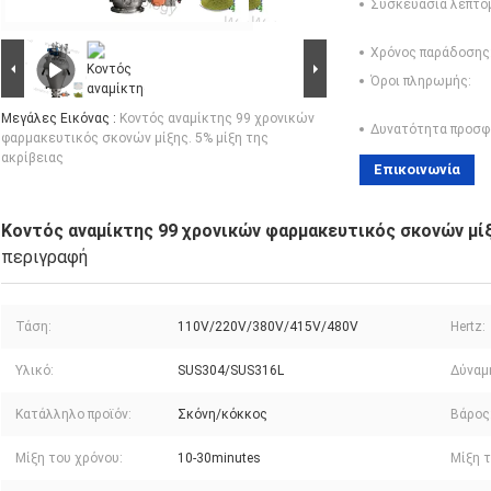
Συσκευασία λεπτο
Χρόνος παράδοσης
Όροι πληρωμής:
Μεγάλες Εικόνας :
Κοντός αναμίκτης 99 χρονικών
Δυνατότητα προσφ
φαρμακευτικός σκονών μίξης. 5% μίξη της
ακρίβειας
Επικοινωνία
Κοντός αναμίκτης 99 χρονικών φαρμακευτικός σκονών μίξ
περιγραφή
Τάση:
110V/220V/380V/415V/480V
Hertz:
Υλικό:
SUS304/SUS316L
Δύναμ
Κατάλληλο προϊόν:
Σκόνη/κόκκος
Βάρος
Μίξη του χρόνου:
10-30minutes
Μίξη τ