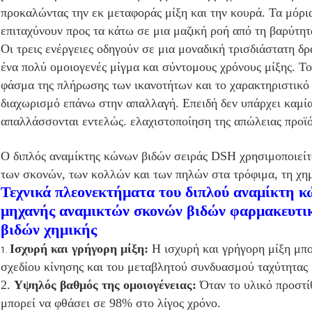
προκαλώντας την εκ μεταφοράς μίξη και την κουρά. Τα μόρια
επιταχύνουν προς τα κάτω σε μια μαζική ροή από τη βαρύτητ
Οι τρεις ενέργειες οδηγούν σε μια μοναδική τρισδιάστατη δρ
ένα πολύ ομοιογενές μίγμα και σύντομους χρόνους μίξης. Τ
φάσμα της πλήρωσης των ικανοτήτων και το χαρακτηριστικό 
διαχωρισμό επάνω στην απαλλαγή. Επειδή δεν υπάρχει καμία 
απαλλάσσονται εντελώς. ελαχιστοποίηση της απώλειας προϊό
Ο διπλός αναμίκτης κώνων βιδών σειράς DSH χρησιμοποιείτα
των σκονών, των κολλών και των πηλών στα τρόφιμα, τη χημ
Τεχνικά πλεονεκτήματα του διπλού αναμίκτη 
μηχανής αναμικτών σκονών βιδών φαρμακευτικ
βιδών χημικής
Ισχυρή και γρήγορη μίξη:
Η ισχυρή και γρήγορη μίξη μπο
1.
σχεδίου κίνησης και του μεταβλητού συνδυασμού ταχύτητας
2.
Υψηλός βαθμός της ομοιογένειας:
Όταν το υλικό προστί
μπορεί να φθάσει σε 98% στο λίγος χρόνο.