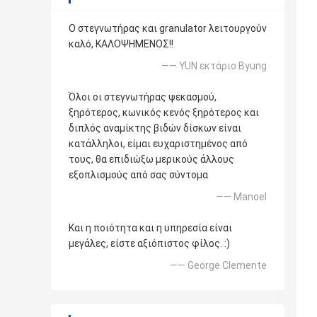
Ο στεγνωτήρας και granulator λειτουργούν
καλό, ΚΑΛΟΨΗΜΕΝΟΣ!!
—— YUN εκτάριο Byung
Όλοι οι στεγνωτήρας ψεκασμού,
ξηρότερος, κωνικός κενός ξηρότερος και
διπλός αναμίκτης βιδών δίσκων είναι
κατάλληλοι, είμαι ευχαριστημένος από
τους, θα επιδιώξω μερικούς άλλους
εξοπλισμούς από σας σύντομα
—— Manoel
Και η ποιότητα και η υπηρεσία είναι
μεγάλες, είστε αξιόπιστος φίλος. :)
—— George Clemente