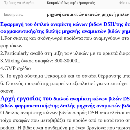
Τρόπος να ελέγξει:
Κουμπί/οθόνη αφής/μακρινός
Φόρτω
μηχανή αναμικτών σκονών
μηχανή μπλέν
Επισημαίνω:
,
Εφαρμογή του διπλού αναμίκτη κώνων βιδών DSH/της δι
φαρμακευτικής/της διπλής μηχανής αναμικτών βιδών χημ
1.For σκόνες και σκόνη-υγρά προϊόντα που αναμιγνύουν στα 
φαρμάκων
2.Particularly αγαθό στη μίξη των υλικών με το αρκετά διαφ
3.Mixing όγκος σκαφών: 300-30000L
4.GMP σχέδιο
5. Το υγρά σύστημα ψεκασμού και το σακάκι θέρμανσης μπο
6. Ο κενός τροφοδότης μπορεί να εξοπλιστεί για να επιτύχει
σκόνη.
Αρχή εργασίας του
διπλού αναμίκτη κώνων βιδών DS
βιδών φαρμακευτικής/της διπλής μηχανής αναμικτών βιδ
Ο διπλός αναμίκτης κώνων βιδών σειράς DSH αποτελείται απ
τοίχο σκαφών που μεταβιβάζει το προϊόν από το κατώτατο σ
poduct. Η βίδα είναι συνδεμένη με έναν βραχίονα που περι