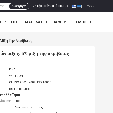
Ζητήστε ένα απόσπασμα
Αναζήτηση
|
Greek
Σ ΈΛΕΓΧΟΣ
ΜΑΣ ΕΛΆΤΕ ΣΕ ΕΠΑΦΉ ΜΕ
ΕΙΔΉΣΕΙΣ
Μίξη Της Ακρίβειας
ν μίξης. 5% μίξη της ακρίβειας
ΚΙΝΑ
WELLDONE
CE, ISO 9001: 2008, ISO 10004
DSH- (100-6000)
τολής Όροι:
ίας min:
1set
Διαπραγματεύσιμος