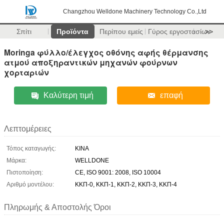
Changzhou Welldone Machinery Technology Co.,Ltd
Σπίτι
Προϊόντα
Περίπου εμείς
Γύρος εργοστασίων
>>
Moringa φύλλο/έλεγχος οθόνης αφής θέρμανσης
ατμού αποξηραντικών μηχανών φούρνων
χορταριών
Καλύτερη τιμή
επαφή
Λεπτομέρειες
Τόπος καταγωγής:
ΚΙΝΑ
Μάρκα:
WELLDONE
Πιστοποίηση:
CE, ISO 9001: 2008, ISO 10004
Αριθμό μοντέλου:
ΚΚΠ-0, ΚΚΠ-1, ΚΚΠ-2, ΚΚΠ-3, ΚΚΠ-4
Πληρωμής & Αποστολής Όροι