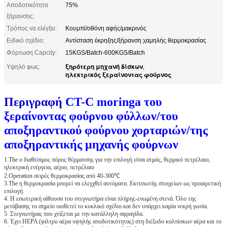
Αποδοτικότητα
75%
ξήρανσης:
Τρόπος να ελέγξει:
Κουμπί/οθόνη αφής/μακρινός
Ειδικό σχέδιο:
Αντίσταση έκρηξης/ξήρανση χαμηλής θερμοκρασίας
Φόρτωση Capcity:
15KGS/Batch-600KGS/Batch
ξηρότερη μηχανή δίσκων
Υψηλό φως:
,
ηλεκτρικός ξεραίνοντας φούρνος
Περιγραφή
CT-C moringa του
ξεραίνοντας φούρνου φύλλων/του
αποξηραντικού φούρνου χορταριών/της
αποξηραντικής μηχανής φούρνων
1.The ο διαθέσιμος πόρος θέρμανσης για την επιλογή είναι ατμός, θερμικό πετρέλαιο,
ηλεκτρική ενέργεια, αέριο, πετρέλαιο
2.Operation σειρές θερμοκρασίας από 40-300℃
3.The η θερμοκρασία μπορεί να ελεγχθεί αυτόματα. Εκτυπωτής στοιχείων ως προαιρετική
επιλογή.
4. Η εσωτερική αίθουσα του στεγνωτήρα είναι πλήρης-ενωμένη στενά. Όλο της
μετάβασης το σημείο υιοθετεί το κυκλικό σχέδιο και δεν υπάρχει καμία νεκρή γωνία.
5. Στεγνωτήρας που χτίζεται με την κατάλληλη σφραγίδα.
6. Έχει HEPA (φίλτρο αέρα υψηλής αποδοτικότητας) στη διέξοδο κολπίσκων αέρα και το