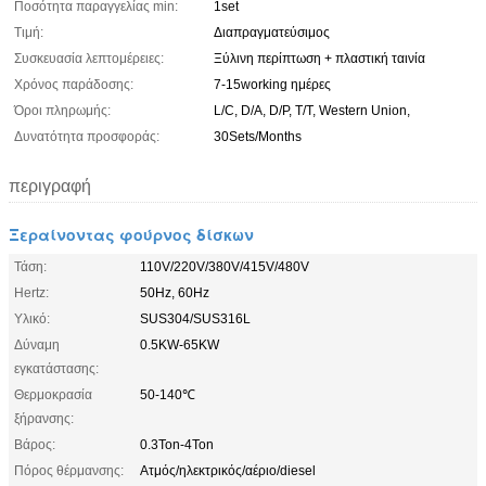
Ποσότητα παραγγελίας min:
1set
Τιμή:
Διαπραγματεύσιμος
Συσκευασία λεπτομέρειες:
Ξύλινη περίπτωση + πλαστική ταινία
Χρόνος παράδοσης:
7-15working ημέρες
Όροι πληρωμής:
L/C, D/A, D/P, T/T, Western Union,
Δυνατότητα προσφοράς:
30Sets/Months
περιγραφή
Ξεραίνοντας φούρνος δίσκων
Τάση:
110V/220V/380V/415V/480V
Hertz:
50Hz, 60Hz
Υλικό:
SUS304/SUS316L
Δύναμη
0.5KW-65KW
εγκατάστασης:
Θερμοκρασία
50-140℃
ξήρανσης:
Βάρος:
0.3Ton-4Ton
Πόρος θέρμανσης:
Ατμός/ηλεκτρικός/αέριο/diesel