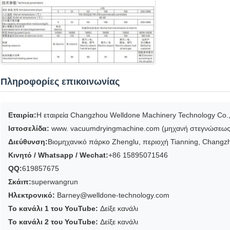
Πληροφορίες επικοινωνίας
Εταιρία:
Η εταιρεία Changzhou Welldone Machinery Technology Co.,
Ιστοσελίδα:
www. vacuumdryingmachine.com (μηχανή στεγνώσεως 
Διεύθυνση:
Βιομηχανικό πάρκο Zhenglu, περιοχή Tianning, Changzh
Κινητό / Whatsapp / Wechat:
+86 15895071546
QQ:
619857675
Σκάιπ:
superwangrun
Ηλεκτρονικό:
Barney@welldone-technology.com
Το κανάλι 1 του YouTube:
Δείξε κανάλι
Το κανάλι 2 του YouTube:
Δείξε κανάλι