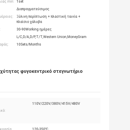
ίας min:
1set
Διαπραγματεύσιμος
μέρειες:
Ξύλινη περίπτωση + πλαστική ταινία +
πλαίσιο χάλυβα
:
30-90Working ημέρες
L/C,D/A,D/P,T/T,Western Union,MoneyGram
οράς:
10Sets/Months
αχύτητας φυγοκεντρικό στεγνωτήριο
110V/220V/380V/415V/480V
ικό:
κρασία
120-350℃