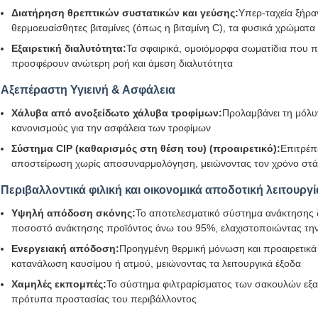
Διατήρηση θρεπτικών συστατικών και γεύσης:
Υπερ-ταχεία ξήρα
θερμοευαίσθητες βιταμίνες (όπως η βιταμίνη C), τα φυσικά χρώματα κ
Εξαιρετική διαλυτότητα:
Τα σφαιρικά, ομοιόμορφα σωματίδια που 
προσφέρουν ανώτερη ροή και άμεση διαλυτότητα
Αξεπέραστη Υγιεινή & Ασφάλεια
Χάλυβα από ανοξείδωτο χάλυβα τροφίμων:
Προλαμβάνει τη μόλυ
κανονισμούς για την ασφάλεια των τροφίμων
Σύστημα CIP (καθαρισμός στη θέση του) (προαιρετικό):
Επιτρέπ
αποστείρωση χωρίς αποσυναρμολόγηση, μειώνοντας τον χρόνο στάσ
Περιβαλλοντικά φιλική και οικονομικά αποδοτική λειτουργί
Υψηλή απόδοση σκόνης:
Το αποτελεσματικό σύστημα ανάκτησης δύ
ποσοστό ανάκτησης προϊόντος άνω του 95%, ελαχιστοποιώντας την
Ενεργειακή απόδοση:
Προηγμένη θερμική μόνωση και προαιρετικά
κατανάλωση καυσίμου ή ατμού, μειώνοντας τα λειτουργικά έξοδα
Χαμηλές εκπομπές:
Το σύστημα φιλτραρίσματος των σακουλών εξασ
πρότυπα προστασίας του περιβάλλοντος