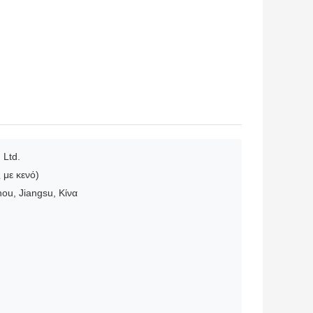
 Ltd.
με κενό)
ou, Jiangsu, Κίνα