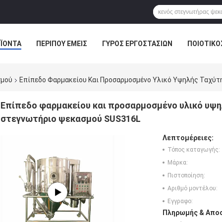
ΪΌΝΤΑ
ΠΕΡΊΠΟΥ ΕΜΕΊΣ
ΓΎΡΟΣ ΕΡΓΟΣΤΑΣΊΩΝ
ΠΟΙΟΤΙΚΌ
ΕΙΔΉΣΕΙΣ ΕΠΙΧΕΊΡΗΣΗΣ
σμού
Επίπεδο Φαρμακείου Και Προσαρμοσμένο Υλικό Υψηλής Ταχύ
Επίπεδο φαρμακείου και προσαρμοσμένο υλικό υψ
στεγνωτήριο ψεκασμού SUS316L
Λεπτομέρειες:
Τόπος καταγωγής:
Μάρκα:
Πιστοποίηση:
Αριθμό μοντέλου:
Εγγραφο:
Πληρωμής & Αποσ