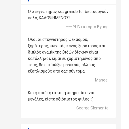
Ο στεγνωτήρας και granulator λειτουργούν
καλό, ΚΑΛΟΨΗΜΕΝΟΣ!!
—— YUN εκτάριο Byung
Όλοι οι στεγνωτήρας ψεκασμού,
ξηρότερος, κωνικός κενός ξηρότερος και
διπλός αναμίκτης βιδών δίσκων είναι
κατάλληλοι, είμαι ευχαριστημένος από
τους, θα επιδιώξω μερικούς άλλους
εξοπλισμούς από σας σύντομα
—— Manoel
Και η ποιότητα και η υπηρεσία είναι
μεγάλες, είστε αξιόπιστος φίλος. :)
—— George Clemente