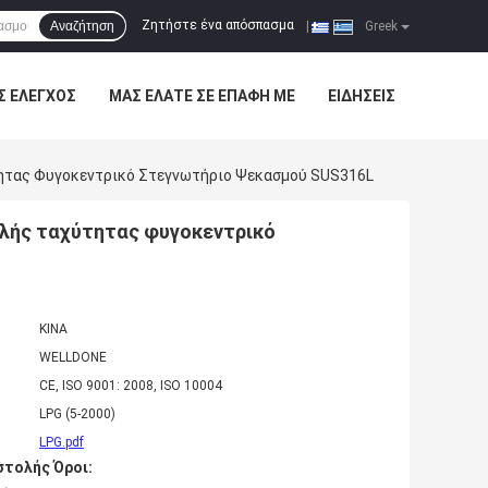
Ζητήστε ένα απόσπασμα
Αναζήτηση
|
Greek
Σ ΈΛΕΓΧΟΣ
ΜΑΣ ΕΛΆΤΕ ΣΕ ΕΠΑΦΉ ΜΕ
ΕΙΔΉΣΕΙΣ
τητας Φυγοκεντρικό Στεγνωτήριο Ψεκασμού SUS316L
ηλής ταχύτητας φυγοκεντρικό
ΚΙΝΑ
WELLDONE
CE, ISO 9001: 2008, ISO 10004
LPG (5-2000)
LPG.pdf
τολής Όροι: