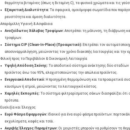
θερμότητα βιταμίνες (όπως η Βιταμίνη C), τα φυσικά χρώματα και τις γεύσ
Εξαιρετική Διαλυτότητα:
Τα σφαιρικά, ομοιόμορφα σωματίδια που παράγ
ρευστότητα και άμεση διαλυτότητα.
Απαράμιλλη Υγιεινή & Ασφάλεια
Ανοξείδωτος Χάλυβας Τροφίμων:
Αποτρέπει τη μόλυνση, τη διάβρωση κα
τροφίμων.
Σύστημα CIP (Clean-In-Place) (Προαιρετικό):
Επιτρέπει τον αυτοματοποιη
αποσυναρμολόγηση, μειώνοντας τον χρόνο διακοπής λειτουργίας και την ε
Φιλική προς το Περιβάλλον & Οικονομική Λειτουργία
Υψηλή Απόδοση Σκόνης:
Το αποδοτικό σύστημα ανάκτησης δύο σταδίων 
προϊόντος άνω του 95%, ελαχιστοποιώντας την απώλεια προϊόντος.
Ενεργειακά Αποδοτικό:
Η προηγμένη θερμομόνωση και τα προαιρετικά σ
καυσίμων ή ατμού, μειώνοντας το λειτουργικό κόστος.
Χαμηλές Εκπομπές:
Το σύστημα φιλτραρίσματος σάκων διασφαλίζει ότι ο
πρότυπα.
Ευελιξία και Έλεγχος
Ευρύ Φάσμα Εφαρμογών:
Ιδανικό για ένα ευρύ φάσμα προϊόντων: πορτοκάλι,
εκχυλίσματα, καφές και τσάι.
Ακριβής Έλεγχος Παραμέτρων:
Οι χειριστές μπορούν να ρυθμίσουν τη θερ