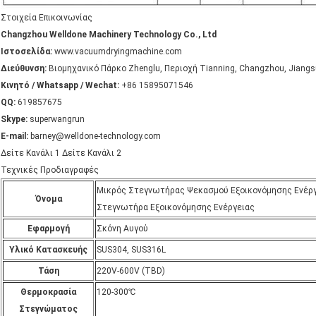
Στοιχεία Επικοινωνίας
Changzhou Welldone Machinery Technology Co., Ltd
Ιστοσελίδα:
www.vacuumdryingmachine.com
Διεύθυνση:
Βιομηχανικό Πάρκο Zhenglu, Περιοχή Tianning, Changzhou, Jiangsu
Κινητό / Whatsapp / Wechat:
+86 15895071546
QQ:
619857675
Skype:
superwangrun
E-mail:
barney@welldone-technology.com
Δείτε Κανάλι 1
Δείτε Κανάλι 2
Τεχνικές Προδιαγραφές
Μικρός Στεγνωτήρας Ψεκασμού Εξοικονόμησης Ενέργε
Όνομα
Στεγνωτήρα Εξοικονόμησης Ενέργειας
Εφαρμογή
Σκόνη Αυγού
Υλικό Κατασκευής
SUS304, SUS316L
Τάση
220V-600V (TBD)
Θερμοκρασία
120-300℃
Στεγνώματος