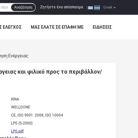
Ζητήστε ένα απόσπασμα
Αναζήτηση
|
Greek
Σ ΈΛΕΓΧΟΣ
ΜΑΣ ΕΛΆΤΕ ΣΕ ΕΠΑΦΉ ΜΕ
ΕΙΔΉΣΕΙΣ
ηση Ενέργειας
γειας και φιλικό προς το περιβάλλον/
ΚΙΝΑ
WELLDONE
CE, ISO 9001: 2008, ISO 10004
LPG (5-2000)
LPG.pdf