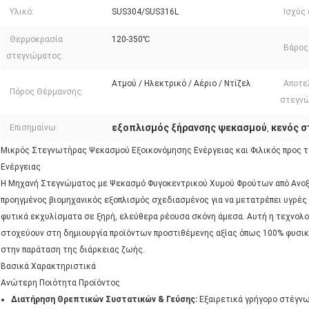
Υλικό:
SUS304/SUS316L
Ισχύς
Θερμοκρασία
120-350℃
Βάρος
στεγνώματος:
Ατμού / Ηλεκτρικό / Αέριο / Ντίζελ
Αποτε
Πόρος Θέρμανσης:
στεγνώ
εξοπλισμός ξήρανσης ψεκασμού
κενός 
Επισημαίνω:
,
Μικρός Στεγνωτήρας Ψεκασμού Εξοικονόμησης Ενέργειας και Φιλικός προς 
Ενέργειας
Η Μηχανή Στεγνώματος με Ψεκασμό Φυγοκεντρικού Χυμού Φρούτων από Ανοξεί
προηγμένος βιομηχανικός εξοπλισμός σχεδιασμένος για να μετατρέπει υγρές
φυτικά εκχυλίσματα σε ξηρή, ελεύθερα ρέουσα σκόνη άμεσα. Αυτή η τεχνολο
στοχεύουν στη δημιουργία προϊόντων προστιθέμενης αξίας όπως 100% φυσι
στην παράταση της διάρκειας ζωής.
Βασικά Χαρακτηριστικά
Ανώτερη Ποιότητα Προϊόντος
Διατήρηση Θρεπτικών Συστατικών & Γεύσης:
Εξαιρετικά γρήγορο στέγνω