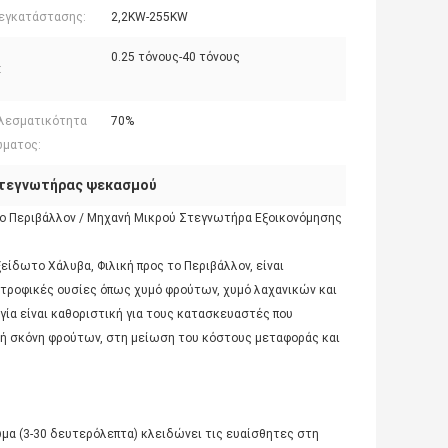
 εγκατάστασης:
2,2KW-255KW
0.25 τόνους-40 τόνους
:
λεσματικότητα
70%
ματος:
στεγνωτήρας ψεκασμού
το Περιβάλλον / Μηχανή Μικρού Στεγνωτήρα Εξοικονόμησης
δωτο Χάλυβα, Φιλική προς το Περιβάλλον, είναι
 τροφικές ουσίες όπως χυμό φρούτων, χυμό λαχανικών και
γία είναι καθοριστική για τους κατασκευαστές που
κή σκόνη φρούτων, στη μείωση του κόστους μεταφοράς και
μα (3-30 δευτερόλεπτα) κλειδώνει τις ευαίσθητες στη