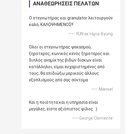
ΑΝΑΘΕΩΡΉΣΕΙΣ ΠΕΛΑΤΏΝ
Ο στεγνωτήρας και granulator λειτουργούν
καλό, ΚΑΛΟΨΗΜΕΝΟΣ!!
—— YUN εκτάριο Byung
Όλοι οι στεγνωτήρας ψεκασμού,
ξηρότερος, κωνικός κενός ξηρότερος και
διπλός αναμίκτης βιδών δίσκων είναι
κατάλληλοι, είμαι ευχαριστημένος από
τους, θα επιδιώξω μερικούς άλλους
εξοπλισμούς από σας σύντομα
—— Manoel
Και η ποιότητα και η υπηρεσία είναι
μεγάλες, είστε αξιόπιστος φίλος. :)
—— George Clemente