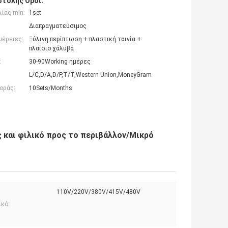
τολής Όροι:
ίας min:
1set
Διαπραγματεύσιμος
μέρειες:
Ξύλινη περίπτωση + πλαστική ταινία +
πλαίσιο χάλυβα
:
30-90Working ημέρες
L/C,D/A,D/P,T/T,Western Union,MoneyGram
οράς:
10Sets/Months
 και φιλικό προς το περιβάλλον/Μικρό
110V/220V/380V/415V/480V
ικό: